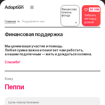
Финансово
30 256
помочь
Забрать
фонду
питомца
Главная
Поддержите нас
домой
Финансовая поддержка
Мы ценим ваше участие и помощь.
Любая сумма важна и помогает нам работать,
а нашим подопечным — жить и дождаться хозяина.
Спасибо!
Кому
Пеппи
Цель пожертвования