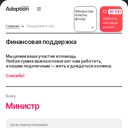
Финансово
30 241
помочь
Забрать
фонду
питомца
Главная
Поддержите нас
домой
Финансовая поддержка
Мы ценим ваше участие и помощь.
Любая сумма важна и помогает нам работать,
а нашим подопечным — жить и дождаться хозяина.
Спасибо!
Кому
Министр
Цель пожертвования