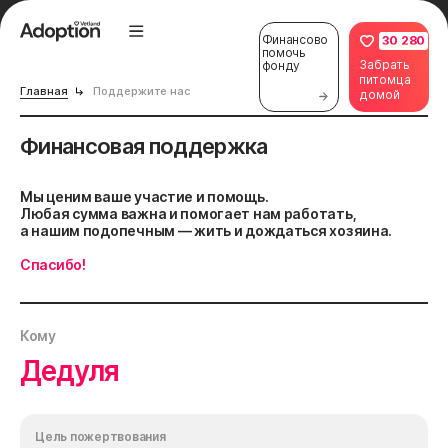
Финансово
30 280
помочь
Забрать
фонду
питомца
Главная
Поддержите нас
домой
Финансовая поддержка
Мы ценим ваше участие и помощь.
Любая сумма важна и помогает нам работать,
а нашим подопечным — жить и дождаться хозяина.
Спасибо!
Кому
Дедуля
Цель пожертвования