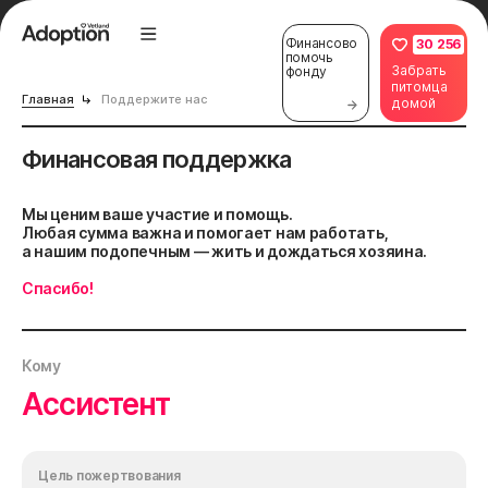
Финансово
30 256
помочь
Забрать
фонду
питомца
Главная
Поддержите нас
домой
Финансовая поддержка
Мы ценим ваше участие и помощь.
Любая сумма важна и помогает нам работать,
а нашим подопечным — жить и дождаться хозяина.
Спасибо!
Кому
Ассистент
Цель пожертвования