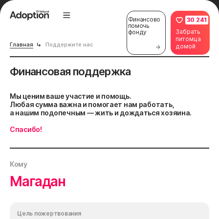
Финансово
30 241
помочь
Забрать
фонду
питомца
Главная
Поддержите нас
домой
Финансовая поддержка
Мы ценим ваше участие и помощь.
Любая сумма важна и помогает нам работать,
а нашим подопечным — жить и дождаться хозяина.
Спасибо!
Кому
Магадан
Цель пожертвования