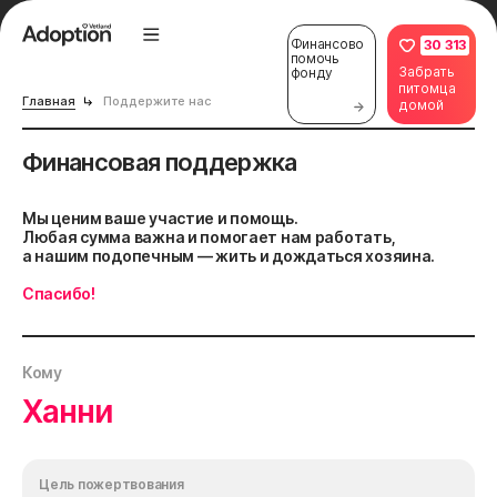
Финансово
30 313
помочь
Забрать
фонду
питомца
Главная
Поддержите нас
домой
Финансовая поддержка
Мы ценим ваше участие и помощь.
Любая сумма важна и помогает нам работать,
а нашим подопечным — жить и дождаться хозяина.
Спасибо!
Кому
Ханни
Цель пожертвования