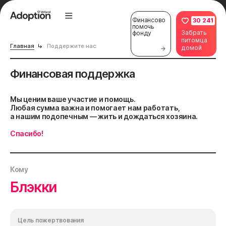
Финансово
30 241
помочь
Забрать
фонду
питомца
Главная
Поддержите нас
домой
Финансовая поддержка
Мы ценим ваше участие и помощь.
Любая сумма важна и помогает нам работать,
а нашим подопечным — жить и дождаться хозяина.
Спасибо!
Кому
Блэкки
Цель пожертвования