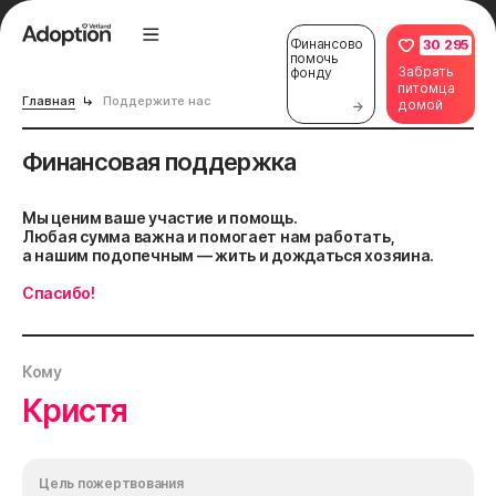
Финансово
30 295
помочь
Забрать
фонду
питомца
Главная
Поддержите нас
домой
Финансовая поддержка
Мы ценим ваше участие и помощь.
Любая сумма важна и помогает нам работать,
а нашим подопечным — жить и дождаться хозяина.
Спасибо!
Кому
Кристя
Цель пожертвования