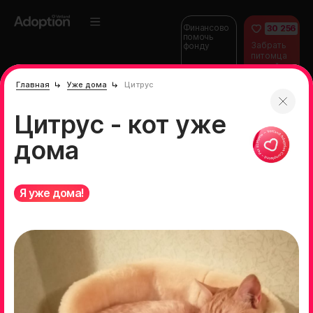
Финансово
30 256
помочь
Забрать
фонду
питомца
домой
Главная
Уже дома
Цитрус
Цитрус - кот уже
дома
Я уже дома!