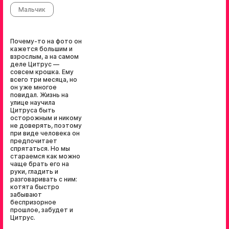
Мальчик
Почему-то на фото он
кажется большим и
взрослым, а на самом
деле Цитрус —
совсем крошка. Ему
всего три месяца, но
он уже многое
повидал. Жизнь на
улице научила
Цитруса быть
осторожным и никому
не доверять, поэтому
при виде человека он
предпочитает
спрятаться. Но мы
стараемся как можно
чаще брать его на
руки, гладить и
разговаривать с ним:
котята быстро
забывают
беспризорное
прошлое, забудет и
Цитрус.