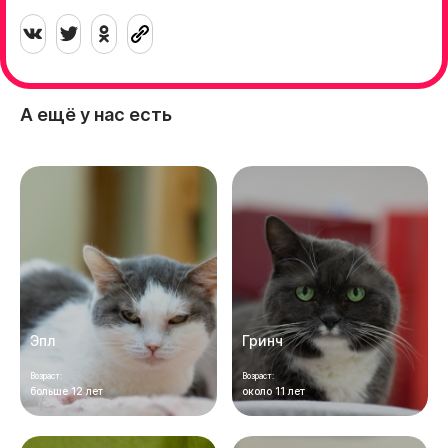
А ещё у нас есть
Эпл
Гринч
Возраст:
Возраст:
больше 12 лет
около 11 лет