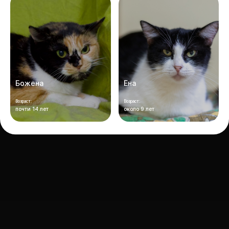
Божена
Ена
Возраст:
Возраст:
почти 14 лет
около 9 лет