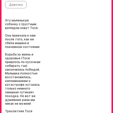
Девочка
Эту маленькую
собачку с грустным
взглядом зовут Тося.
Она приехала к нам
после того, как ее
сбила машина в
плачевном состоянии.
Борьба за жизнь и
здоровье (Тосе
пришлось по кусочкам
собирать таз)
закончилась победой.
Малышка полностью
восстановилась,
напоминанием о
катастрофе осталась
только немного
смешная «утиная»
походка. Но вот ее
душевные раны мы
никак не можем!
Трехлетняя Тося