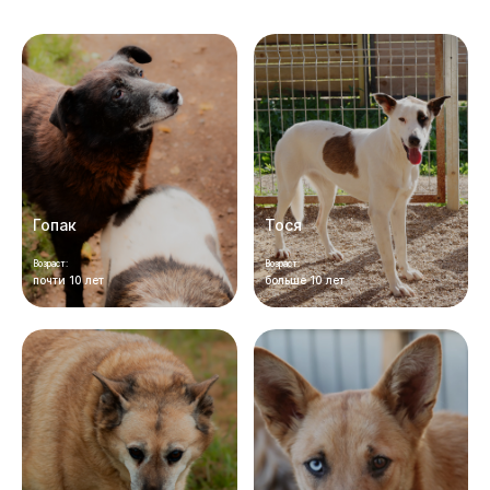
Гопак
Тося
Возраст:
Возраст:
почти 10 лет
больше 10 лет