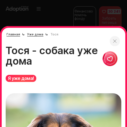
Финансово
30 241
помочь
Забрать
фонду
питомца
домой
Главная
Уже дома
Тося
Тося - собака уже
дома
Я уже дома!