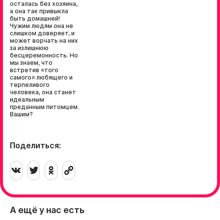
осталась без хозяина,
а она так привыкла
быть домашней!
Чужим людям она не
слишком доверяет, и
может ворчать на них
за излишнюю
бесцеремонность. Но
мы знаем, что
встретив «того
самого» любящего и
терпеливого
человека, она станет
идеальным
преданным питомцем.
Вашим?
Поделиться:
А ещё у нас есть