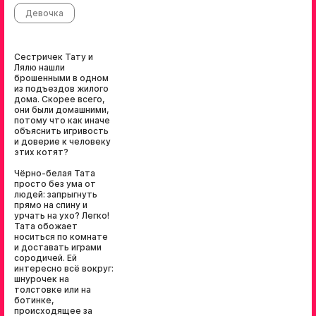
Девочка
Сестричек Тату и
Лялю нашли
брошенными в одном
из подъездов жилого
дома. Скорее всего,
они были домашними,
потому что как иначе
объяснить игривость
и доверие к человеку
этих котят?
Чёрно-белая Тата
просто без ума от
людей: запрыгнуть
прямо на спину и
урчать на ухо? Легко!
Тата обожает
носиться по комнате
и доставать играми
сородичей. Ей
интересно всё вокруг:
шнурочек на
толстовке или на
ботинке,
происходящее за