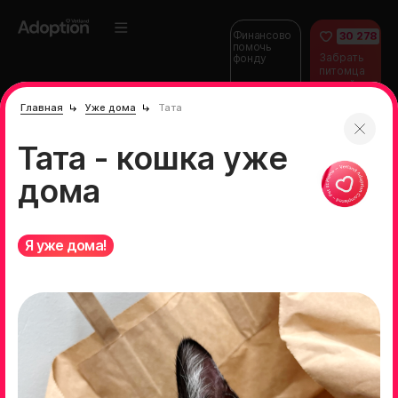
Финансово
30 278
помочь
Забрать
фонду
питомца
домой
Главная
Уже дома
Тата
Тата - кошка уже
дома
Я уже дома!