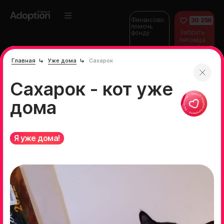
Финансово
30 256
помочь
Забрать
фонду
питомца
домой
Главная
Уже дома
Сахарок
Сахарок - кот уже
дома
Я уже дома!