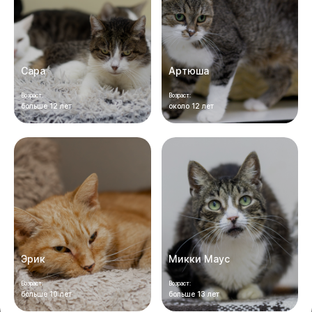
Сара
Артюша
Возраст:
Возраст:
больше 12 лет
около 12 лет
Эрик
Микки Маус
Возраст:
Возраст:
больше 10 лет
больше 13 лет