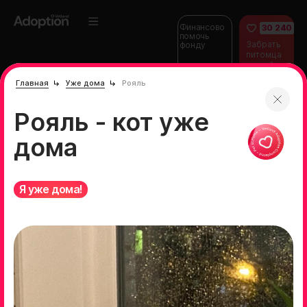
Финансово
30 240
помочь
Забрать
фонду
питомца
домой
Главная
Уже дома
Рояль
Рояль - кот уже
дома
Я уже дома!