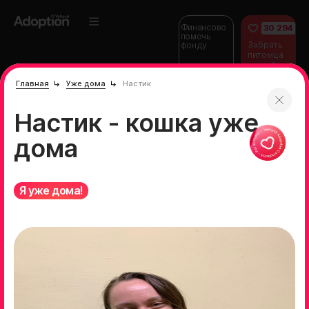
Финансово
30 294
помочь
Забрать
фонду
питомца
домой
Главная
Уже дома
Настик
Настик - кошка уже
дома
Я уже дома!