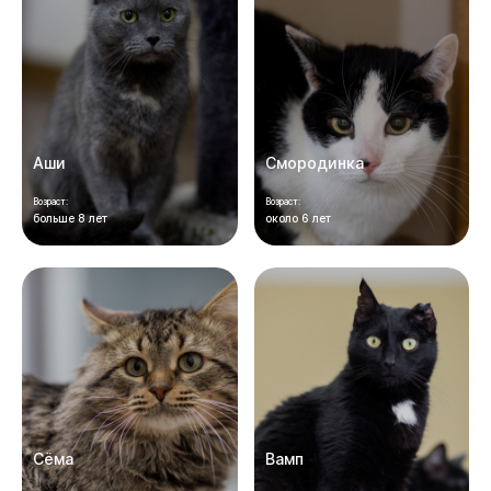
Аши
Смородинка
Возраст:
Возраст:
больше 8 лет
около 6 лет
Сёма
Вамп