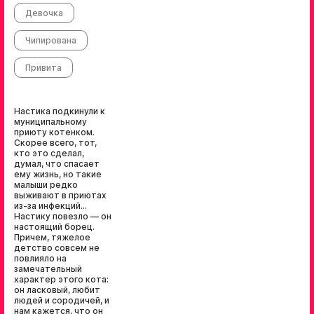
Девочка
Чипирована
Привита
Настика подкинули к
муниципальному
приюту котенком.
Скорее всего, тот,
кто это сделал,
думал, что спасает
ему жизнь, но такие
малыши редко
выживают в приютах
из-за инфекций...
Настику повезло — он
настоящий борец.
Причем, тяжелое
детство совсем не
повлияло на
замечательный
характер этого кота:
он ласковый, любит
людей и сородичей, и
нам кажется, что он