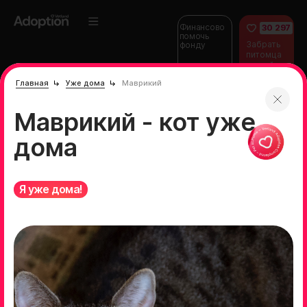
Финансово
30 297
помочь
Забрать
фонду
питомца
домой
Главная
Уже дома
Маврикий
Маврикий - кот уже
дома
Я уже дома!