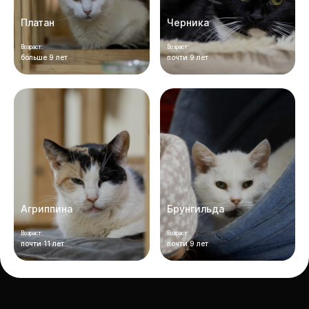
Платан
Черника
Возраст:
Возраст:
больше 9 лет
почти 9 лет
Агриппина
Брунгильда
Возраст:
Возраст:
почти 11 лет
почти 9 лет