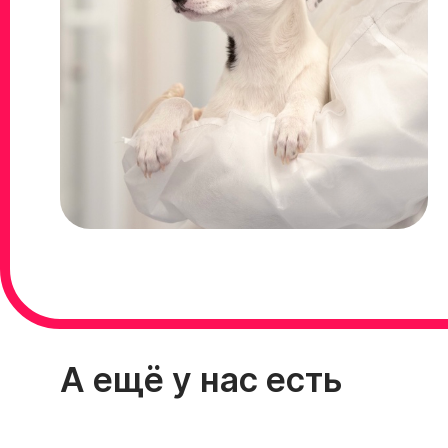
А ещё у нас есть