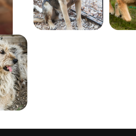
больше 12 лет
около 9 