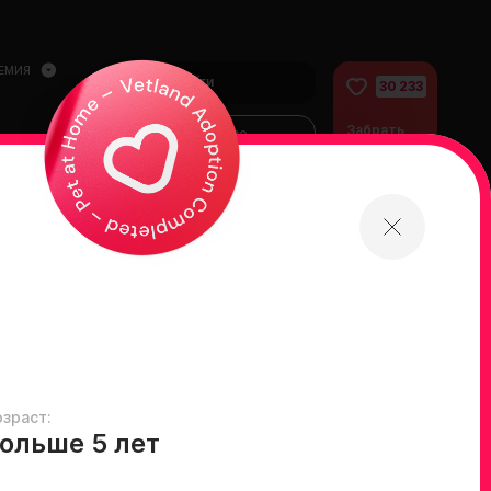
ЕМИЯ
Войти
30 233
Забрать
Финансово
питомца
помочь
питомцам
домой
озраст:
ольше 5 лет