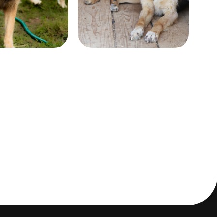
лет
почти 15 лет