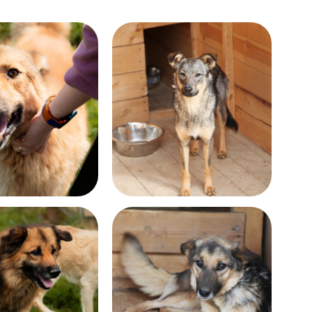
Возраст:
 лет
больше 9 лет
Возраст: