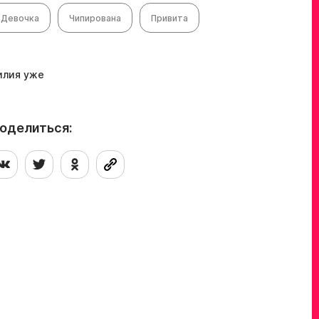
Девочка
Чипирована
Привита
илия уже
оделиться: