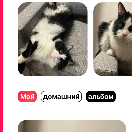
Мой
домашний
альбом