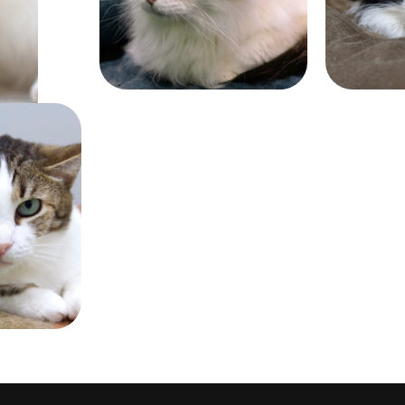
больше 13 лет
больше 7