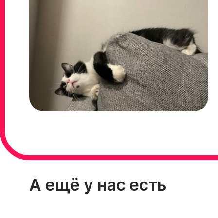
А ещё у нас есть