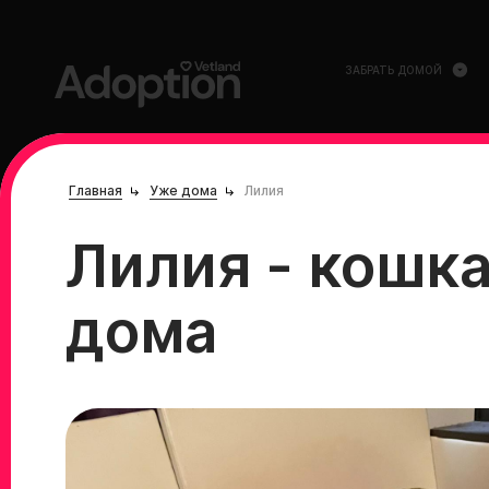
ЗАБРАТЬ ДОМОЙ
Главная
Уже дома
Лилия
Лилия - кошк
дома