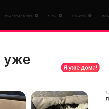
НАШИ ПОДОПЕЧНЫЕ
О НАС
УЖЕ ДОМА
АКАД
а уже
Я уже дома!
В
п