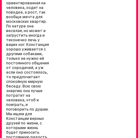
ориентированная на
человека, ходит на
поводке, а рост, так
вообще мечта для
московских квартир.
По натуре она
веселая, но может и
загрустить иногда и
тихонечко лечь у
ваших ног. Констанция
хорошо уживается с
другими собаками,
только не нужно ей
постоянного общения
от сородичей, а уж
если оно состоялось,
то предпочитает
спокойную мирную
беседу. Всю свою
энергию она лучше
потратит на
человека, чтоб и
поиграть, и
поговорить по душам.
Мы ищем для
Констанции верных
друзей по жизни, с
которыми жизнь
будет приносить
постоянную радость.