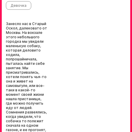
Девочка
Занесло нас в Старый
Оскол, далековато от
Москвы. На вокзале
этого небольшого
городка мы увидели
маленькую собаку,
которая деловито
ходила,
попрошайничала,
пыталась найти себе
занятие. Мы
присматривались,
хотели понять чья-то
она и живет на
самовыгуле, или все-
таки в какой-то
момент своей жизни
нашла пристанище,
где можно получить
еду от людей.
Сомнения развеялись,
когда увидели, что
собачка то полежит
сначала на одном
газоне, и ее прогонят,