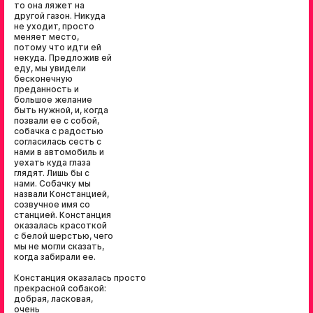
то она ляжет на
другой газон. Никуда
не уходит, просто
меняет место,
потому что идти ей
некуда. Предложив ей
еду, мы увидели
бесконечную
преданность и
большое желание
быть нужной, и, когда
позвали ее с собой,
собачка с радостью
согласилась сесть с
нами в автомобиль и
уехать куда глаза
глядят. Лишь бы с
нами. Собачку мы
назвали Констанцией,
созвучное имя со
станцией. Констанция
оказалась красоткой
с белой шерстью, чего
мы не могли сказать,
когда забирали ее.
Констанция оказалась просто
прекрасной собакой:
добрая, ласковая,
очень