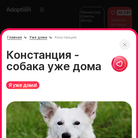
Финансово
30 241
помочь
Забрать
фонду
питомца
домой
Главная
Уже дома
Констанция
Констанция -
собака уже дома
Я уже дома!