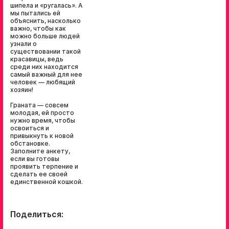
шипела и «ругалась». А
мы пытались ей
объяснить, насколько
важно, чтобы как
можно больше людей
узнали о
существовании такой
красавицы, ведь
среди них находится
самый важный для нее
человек — любящий
хозяин!
Граната — совсем
молодая, ей просто
нужно время, чтобы
освоиться и
привыкнуть к новой
обстановке.
Заполните анкету,
если вы готовы
проявить терпение и
сделать ее своей
единственной кошкой.
Поделиться: