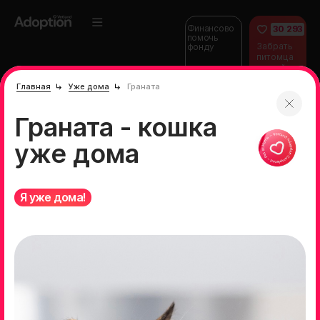
Финансово
30 293
помочь
Забрать
фонду
питомца
домой
Главная
Уже дома
Граната
Граната - кошка
уже дома
Я уже дома!