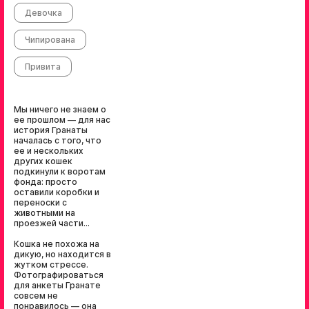
Девочка
Чипирована
Привита
Мы ничего не знаем о
ее прошлом — для нас
история Гранаты
началась с того, что
ее и нескольких
других кошек
подкинули к воротам
фонда: просто
оставили коробки и
переноски с
животными на
проезжей части...
Кошка не похожа на
дикую, но находится в
жутком стрессе.
Фотографироваться
для анкеты Гранате
совсем не
понравилось — она