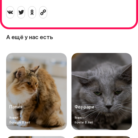
А ещё у нас есть
Павия
Феррари
Возраст:
Возраст:
больше 8 лет
почти 8 лет