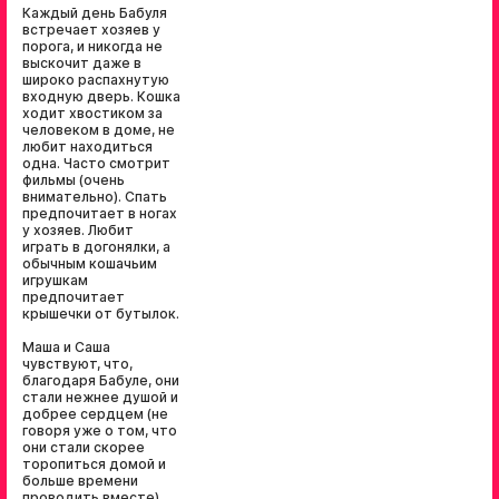
Каждый день Бабуля
встречает хозяев у
порога, и никогда не
выскочит даже в
широко распахнутую
входную дверь. Кошка
ходит хвостиком за
человеком в доме, не
любит находиться
одна. Часто смотрит
фильмы (очень
внимательно). Спать
предпочитает в ногах
у хозяев. Любит
играть в догонялки, а
обычным кошачьим
игрушкам
предпочитает
крышечки от бутылок.
Маша и Саша
чувствуют, что,
благодаря Бабуле, они
стали нежнее душой и
добрее сердцем (не
говоря уже о том, что
они стали скорее
торопиться домой и
больше времени
проводить вместе).