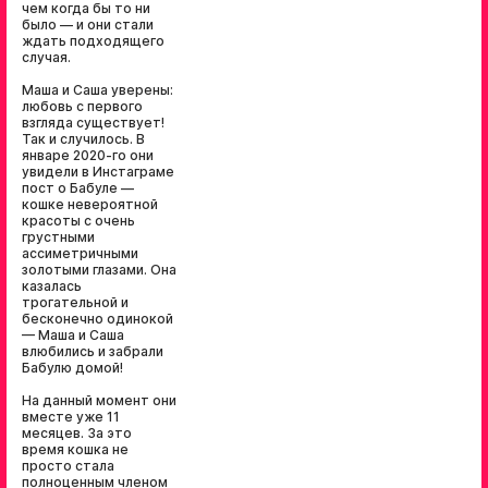
чем когда бы то ни
было — и они стали
ждать подходящего
случая.
Маша и Саша уверены:
любовь с первого
взгляда существует!
Так и случилось. В
январе 2020-го они
увидели в Инстаграме
пост о Бабуле —
кошке невероятной
красоты с очень
грустными
ассиметричными
золотыми глазами. Она
казалась
трогательной и
бесконечно одинокой
— Маша и Саша
влюбились и забрали
Бабулю домой!
На данный момент они
вместе уже 11
месяцев. За это
время кошка не
просто стала
полноценным членом