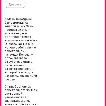
Девочка
У Маши никогда не
было домашних
животных, а у Саши
небольшой опыт
имелся — у его
родителей живет
кошка по кличке Жася
(Жозефина). Но они
хотели заботиться о
собственном
питомце. Поначалу
останавливало
отсутствие опыта,
ритм жизни и
ответственность, к
которой, как тогда
казалось, они не были
готовы.
С приобретением
собственного жилья и
внутренней
уверенности в
завтрашнем дне,
вопрос встал острее,