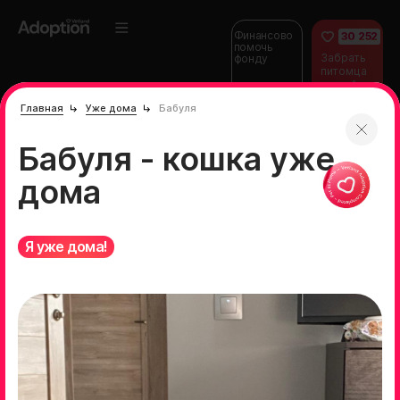
Финансово
30 252
помочь
Забрать
фонду
питомца
домой
Главная
Уже дома
Бабуля
Бабуля - кошка уже
дома
Я уже дома!