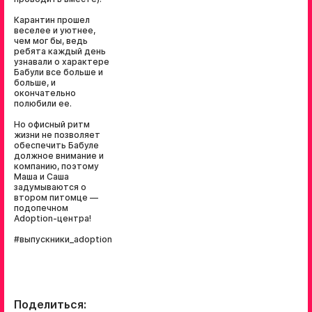
Карантин прошел
веселее и уютнее,
чем мог бы, ведь
ребята каждый день
узнавали о характере
Бабули все больше и
больше, и
окончательно
полюбили ее.
Но офисный ритм
жизни не позволяет
обеспечить Бабуле
должное внимание и
компанию, поэтому
Маша и Саша
задумываются о
втором питомце —
подопечном
Adoption-центра!
#выпускники_adoption
Поделиться: