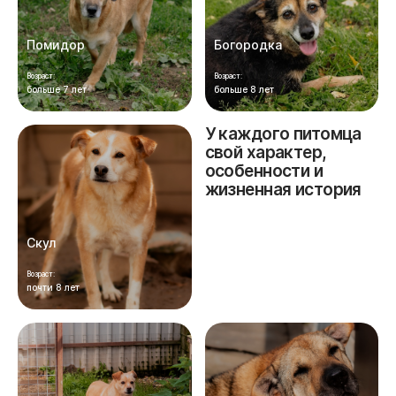
Помидор
Богородка
Возраст:
Возраст:
больше 7 лет
больше 8 лет
У каждого питомца
свой характер,
особенности и
жизненная история
Скул
Возраст:
почти 8 лет