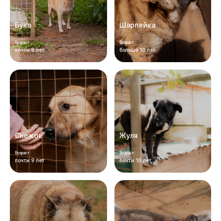
Бука
Шарпейка
Возраст:
Возраст:
почти 8 лет
больше 10 лет
Снежок
Жуля
Возраст:
Возраст:
почти 9 лет
почти 10 лет