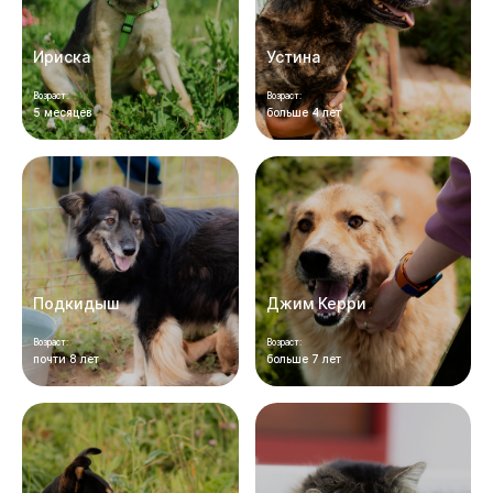
Ириска
Устина
Возраст:
Возраст:
5 месяцев
больше 4 лет
Подкидыш
Джим Керри
Возраст:
Возраст:
почти 8 лет
больше 7 лет