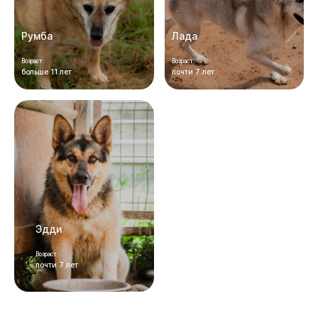
Румба
Лада
Возраст:
Возраст:
больше 11 лет
почти 7 лет
Эдди
Возраст:
почти 7 лет