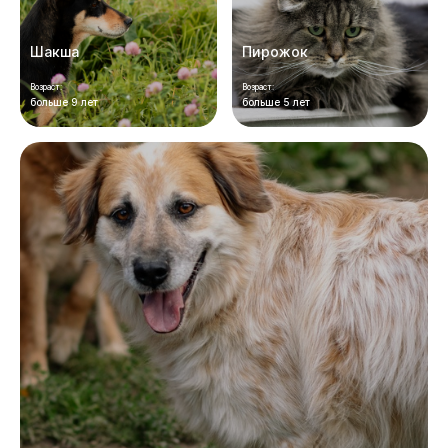
Шакша
Пирожок
Возраст:
Возраст:
больше 9 лет
больше 5 лет