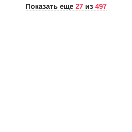
Показать еще
27
из
497